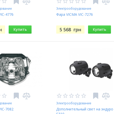
дование
Электрооборудование
IC-4776
Фара VICMA VIC-7276
н
5 568
грн
Купить
Купить
дование
Электрооборудование
IC-7082
Дополнительный свет на эндуро 
S310