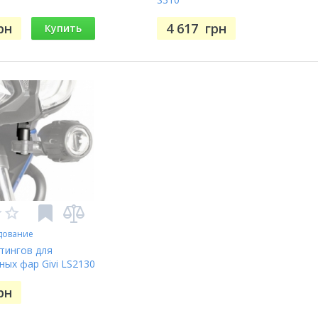
рн
4 617
грн
Купить
дование
тингов для
ых фар Givi LS2130
рн