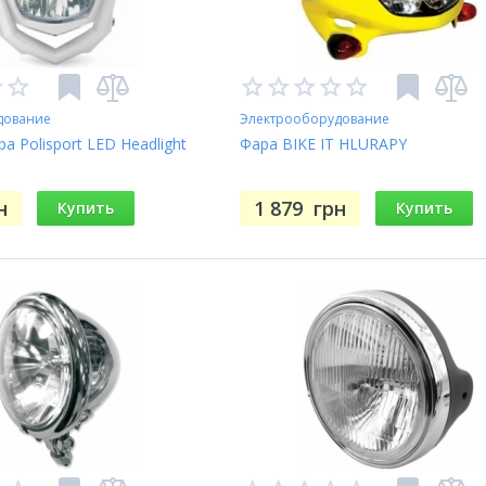
дование
Электрооборудование
а Polisport LED Headlight
Фара BIKE IT HLURAPY
н
1 879
грн
Купить
Купить