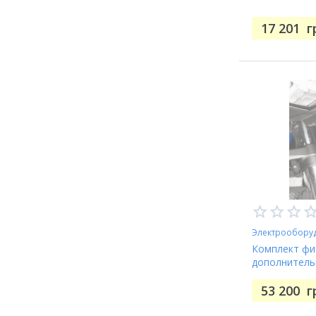
17 201
г
Электрообору
Комплект фи
дополнительн
53 200
г