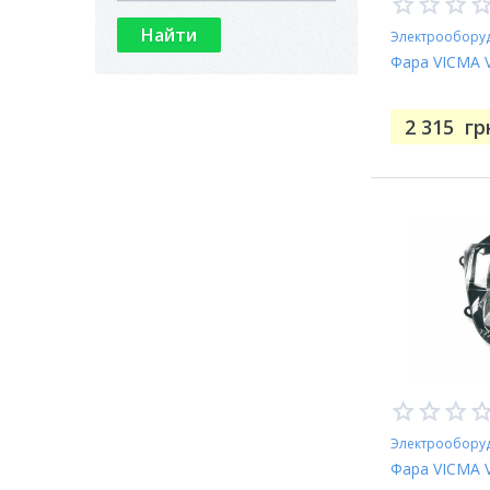
Электрообору
Фара VICMA V
2 315
гр
Электрообору
Фара VICMA V