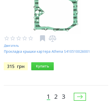
Двигатель
Прокладка крышки картера Athena S410510026001
315
грн
Купить
Страницы
1
2
3