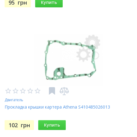
95
грн
Купить
Двигатель
Прокладка крышки картера Athena S410485026013
102
грн
Купить