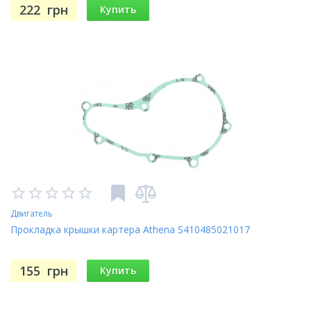
222
грн
Купить
Двигатель
Прокладка крышки картера Athena S410485021017
155
грн
Купить