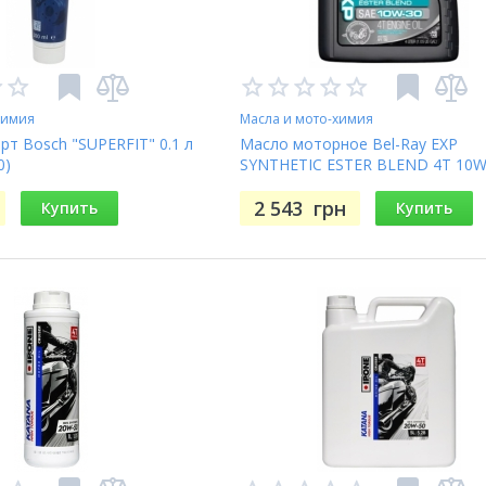
химия
Масла и мото-химия
рт Bosch "SUPERFIT" 0.1 л
Масло моторное Bel-Ray EXP
0)
SYNTHETIC ESTER BLEND 4T 10W
литра
2 543
грн
Купить
Купить