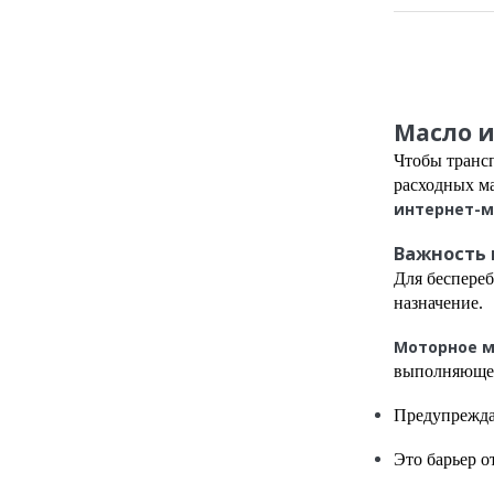
Страницы
Масло 
Чтобы трансп
расходных м
интернет-м
Важность 
Для беспере
назначение.
Моторное м
выполняюще
Предупреждае
Это барьер о