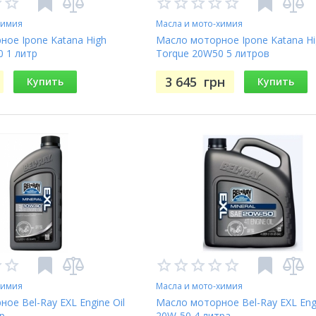
химия
Масла и мото-химия
ое Ipone Katana High
Масло моторное Ipone Katana Hi
 1 литр
Torque 20W50 5 литров
3 645
грн
Купить
Купить
химия
Масла и мото-химия
ое Bel-Ray EXL Engine Oil
Масло моторное Bel-Ray EXL Engi
р
20W-50 4 литра