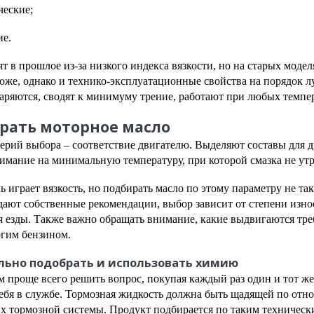
ческие;
ие.
т в прошлое из-за низкого индекса вязкости, но на старых моде
же, однако и технико-эксплуатационные свойства на порядок л
аряются, сводят к минимуму трение, работают при любых темпе
рать моторное масло
ерий выбора – соответствие двигателю. Выделяют составы для д
мание на минимальную температуру, при которой смазка не утр
 играет вязкость, но подбирать масло по этому параметру не так
дают собственные рекомендации, выбор зависит от степени изн
я езды. Также важно обращать внимание, какие выдвигаются тр
огим бензином.
льно подобрать и использовать химию
 проще всего решить вопрос, покупая каждый раз один и тот же
ебя в службе. Тормозная жидкость должна быть щадящей по отно
х тормозной системы. Продукт подбирается по таким техническ