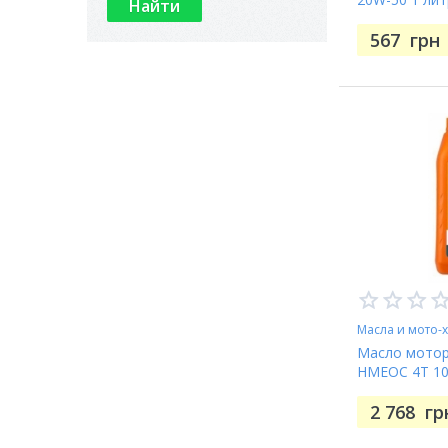
567
грн
Масла и мото-
Масло мотор
HMEOC 4T 10
(RPP2062LGB
2 768
гр