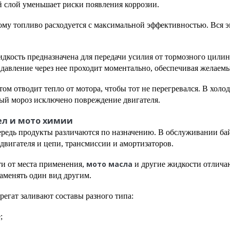
 слой уменьшает риски появления коррозии.
ому топливо расходуется с максимальной эффективностью. Вся эн
дкость предназначена для передачи усилия от тормозного цилин
давление через нее проходит моментально, обеспечивая желаемы
ом отводит тепло от мотора, чтобы тот не перегревался. В холод
ный мороз исключено повреждение двигателя.
ел и мото химии
ередь продукты различаются по назначению. В обслуживании бай
 двигателя и цепи, трансмиссии и амортизаторов.
мото масла
ти от места применения,
и другие жидкости отлича
аменять один вид другим.
регат заливают составы разного типа:
;