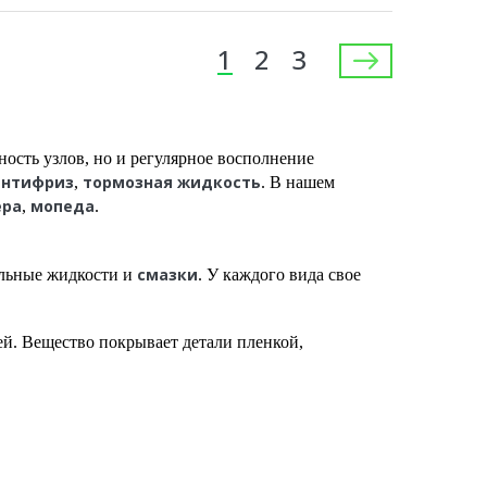
1
2
3
ность узлов, но и регулярное восполнение
антифриз
тормозная жидкость
,
. В нашем
ера
мопеда
,
.
смазки
альные жидкости и
. У каждого вида свое
й. Вещество покрывает детали пленкой,