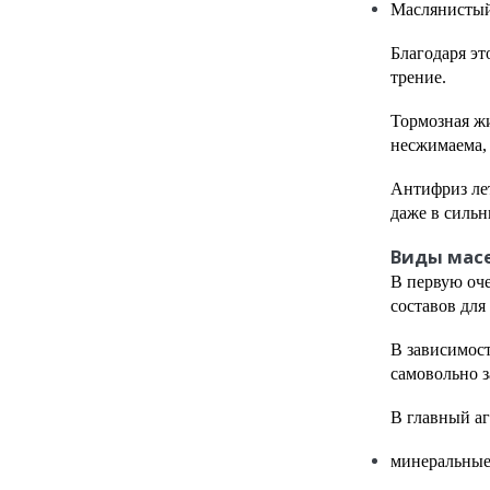
Маслянистый
Благодаря эт
трение.
Тормозная жи
несжимаема, 
Антифриз лет
даже в силь
Виды мас
В первую оч
составов для
В зависимос
самовольно з
В главный аг
минеральные