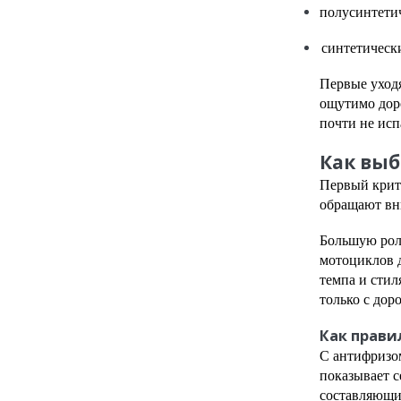
полусинтети
синтетическ
Первые уходя
ощутимо доро
почти не исп
Как выб
Первый крит
обращают вни
Большую роль
мотоциклов 
темпа и стил
только с дор
Как прави
С антифризом
показывает с
составляющи