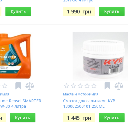
1 990
грн
Купить
Купить
химия
Масла и мото-химия
ное Repsol SMARTER
Смазка для сальников KYB
W-30 4 литра
130062500101 250ML
)
н
1 445
грн
Купить
Купить