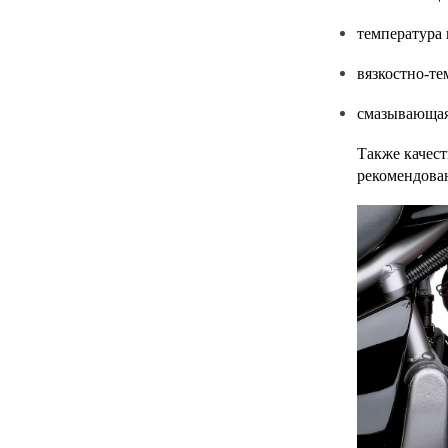
температура 
вязкостно-те
смазывающая
Также качес
рекомендован