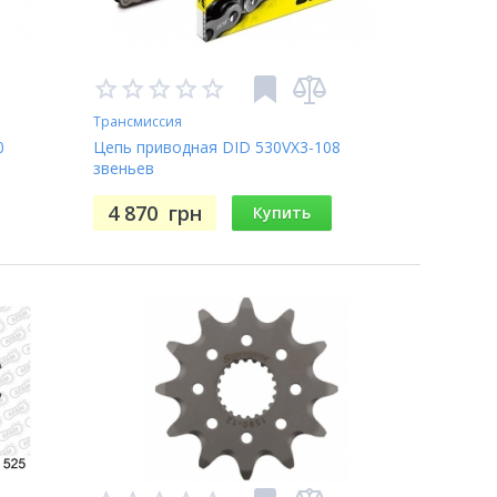
Трансмиссия
0
Цепь приводная DID 530VX3-108
звеньев
4 870
грн
Купить