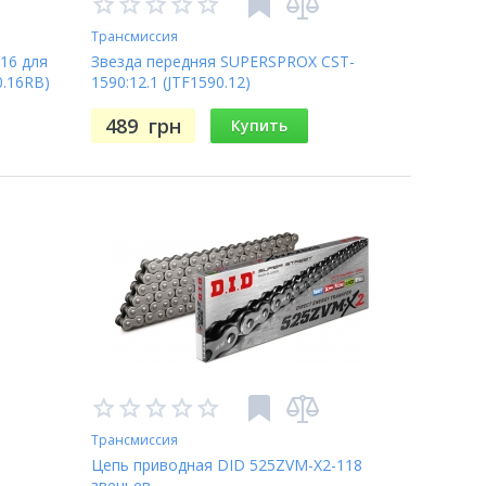
Трансмиссия
16 для
Звезда передняя SUPERSPROX CST-
0.16RB)
1590:12.1 (JTF1590.12)
489
грн
Купить
Трансмиссия
Цепь приводная DID 525ZVM-X2-118
звеньев