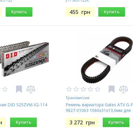
455
грн
Купить
Купить
Трансмиссия
ная DID 525ZVM-X2-114
Ремень вариатора Gates ATV G-
9827-01063 1060x31x13,6мм для
POLARIS RANGER RZR 570 2012-2
н
3 272
грн
Купить
Купить