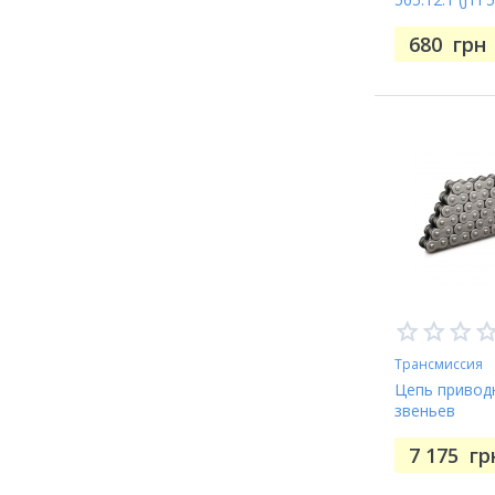
680
грн
Трансмиссия
Цепь привод
звеньев
7 175
гр