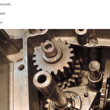
ческие;
ые;
е.