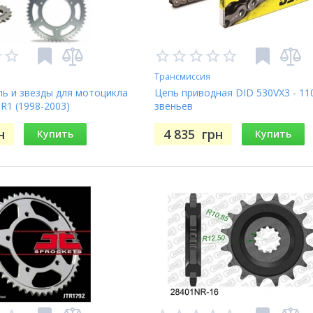
Трансмиссия
пь и звезды для мотоцикла
Цепь приводная DID 530VX3 - 11
R1 (1998-2003)
звеньев
н
4 835
грн
Купить
Купить