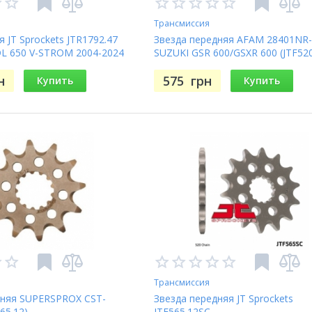
Трансмиссия
я JT Sprockets JTR1792.47
Звезда передняя AFAM 28401NR-
DL 650 V-STROM 2004-2024
SUZUKI GSR 600/GSXR 600 (JTF52
н
575
грн
Купить
Купить
Трансмиссия
дняя SUPERSPROX CST-
Звезда передняя JT Sprockets
565.12)
JTF565.12SC