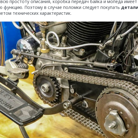
 всю простоту описания, коробка передач байка и мопеда имее
ю функцию. Поэтому в случае поломки следует покупать
детали
четом технических характеристик.