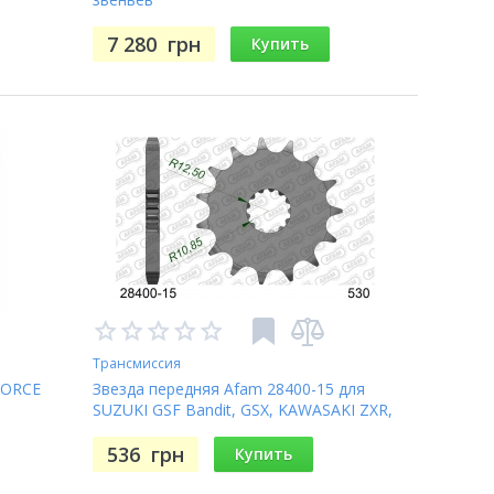
7 280
грн
Купить
Трансмиссия
FORCE
Звезда передняя Afam 28400-15 для
SUZUKI GSF Bandit, GSX, KAWASAKI ZXR,
016
YAMAHA FZS (JTF566.15)
536
грн
Купить