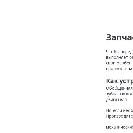
Страницы
Запча
Чтобы перед
выполняет ря
свои особен
прочность
м
Как уст
Обобщенная 
зубчатых ко
двигателя.
Но если нео
Производите
механические