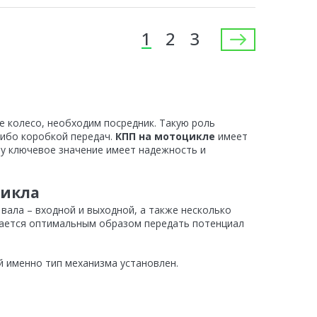
1
2
3
е колесо, необходим посредник. Такую роль
либо коробкой передач.
КПП на мотоцикле
имеет
му ключевое значение имеет надежность и
цикла
 вала – входной и выходной, а также несколько
дается оптимальным образом передать потенциал
ой именно тип механизма установлен.