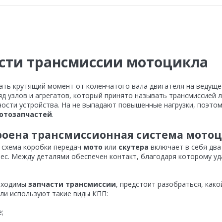
сти трансмиссии мотоцикла
ать крутящий момент от коленчатого вала двигателя на ведуще
д узлов и агрегатов, который принято называть трансмиссией 
ности устройства. На не выпадают повышенные нагрузки, поэто
отозапчастей
.
роена трансмиссионная система мото
схема коробки передач
мото
или
скутера
включает в себя два
лес. Между деталями обеспечен контакт, благодаря которому у
бходимы
запчасти трансмиссии
, предстоит разобраться, как
ли используют такие виды КПП:
;