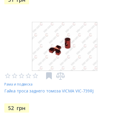
Рама и подвеска
Гайка троса заднего томоза VICMA VIC-739RJ
52
грн