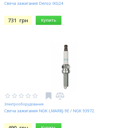
Свеча зажигания Denso IXG24
731
грн
Купить
Электрооборудование
Свеча зажигания NGK LMAR8J-9E / NGK 93972
490
грн
Купить