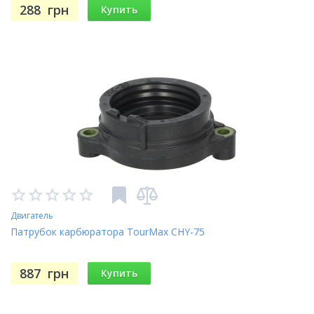
288
грн
Купить
Двигатель
Патрубок карбюратора TourMax CHY-75
887
грн
Купить