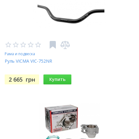
Рама и подвеска
Руль VICMA VIC-752NR
2 665
грн
Купить