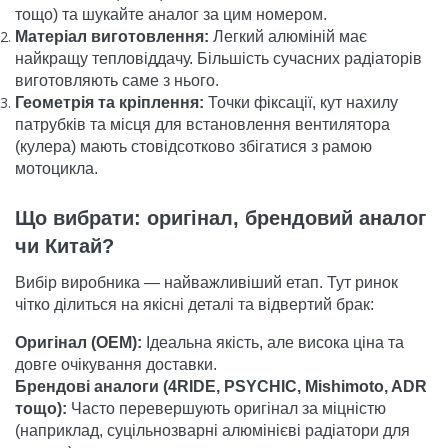
тощо) та шукайте аналог за цим номером.
Матеріал виготовлення:
Легкий алюміній має
найкращу тепловіддачу. Більшість сучасних радіаторів
виготовляють саме з нього.
Геометрія та кріплення:
Точки фіксації, кут нахилу
патрубків та місця для встановлення вентилятора
(кулера) мають стовідсотково збігатися з рамою
мотоцикла.
Що вибрати: оригінал, брендовий аналог
чи Китай?
Вибір виробника — найважливіший етап. Тут ринок
чітко ділиться на якісні деталі та відвертий брак:
Оригінал (OEM):
Ідеальна якість, але висока ціна та
довге очікування доставки.
Брендові аналоги (4RIDE, PSYCHIC, Mishimoto, ADR
тощо):
Часто перевершують оригінал за міцністю
(наприклад, суцільнозварні алюмінієві радіатори для