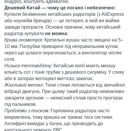
ендуро), коштують адекватно.
Дешевий Китай — чому це погано і небезпечно:
Купівля безіменних китайських радіаторів (з AliExpress
або ноунейм брендів) — це лотерея, в якій ви майже
завжди програєте. Основні причини, чому китайський
радіатор купувати
не можна
:
Крива геометрія:
Кріпильні вушка часто зміщені на 5–
10 мм. Патрубки приварені під неправильним кутом,
через що шланги перегинаються, а вентилятор чіпляє
соти.
Низька тепловіддачу:
Китайські копії мають меншу
кількість сот і тонкі трубки з дешевого силуміну. У спеку
або в заторах мотоцикл миттєво закипає.
Жахливий метал:
Тонкі стінки лопаються від звичайної
вібрації двигуна. При цьому такий радіатор неможливо
заварити аргоном — неякісний сплав просто прогорає
під пальником.
Проблеми з тиском:
Горловина радіатора часто
викривлена, тому кришка не тримає тиск системи.
Антифриз викидає у бачок, що призводить до
капітального ремонту ДВС.