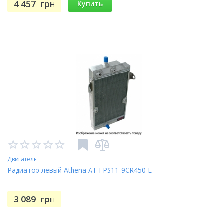
4 457
грн
Купить
Двигатель
Радиатор левый Athena AT FPS11-9CR450-L
3 089
грн