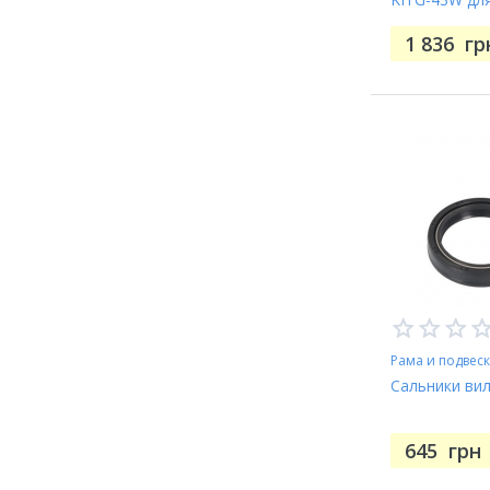
Husqvarna, 
1 836
гр
Рама и подвес
Сальники вил
645
грн