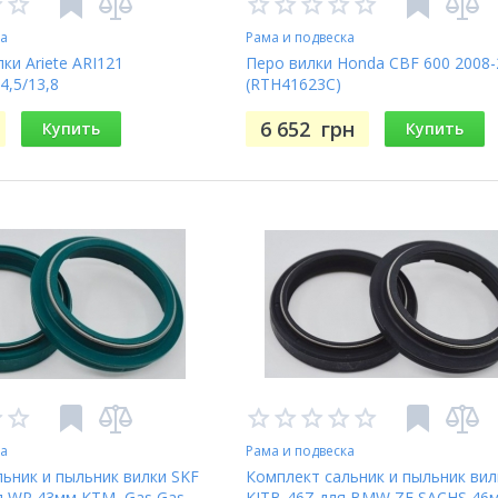
ка
Рама и подвеска
ки Ariete ARI121
Перо вилки Honda CBF 600 2008-
4,5/13,8
(RTH41623C)
6 652
грн
Купить
Купить
ка
Рама и подвеска
ьник и пыльник вилки SKF
Комплект сальник и пыльник вил
я WP 43мм KTM, Gas Gas,
KITB-46Z для BMW ZF SACHS 46