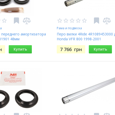
ка
Рама и подвеска
 переднего амортизатора
Перо вилки 4Ride 4R1089453000 
01901 48мм
Honda VFR 800 1998-2001
н
7 766
грн
Купить
Купить