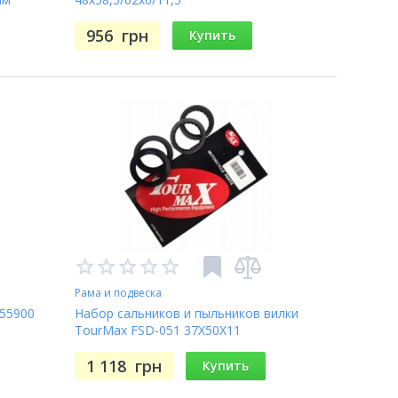
956
грн
Купить
Рама и подвеска
455900
Набор сальников и пыльников вилки
TourMax FSD-051 37X50X11
1 118
грн
Купить