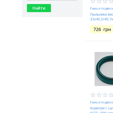
Рама и подвес
Пыльники вил
33x45,5/49,7x
726
грн
Рама и подвес
Комплект сал
KITG-43W дл