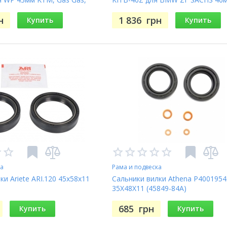
Triumph, BMW
н
1 836
грн
Купить
Купить
ка
Рама и подвеска
ки Ariete ARI.120 45x58x11
Сальники вилки Athena P400195
35X48X11 (45849-84A)
685
грн
Купить
Купить