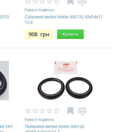
Рама и подвеска
2013
Сальники вилки Ariete ARI132 43x54x11
TC4
908
грн
Купить
Рама и подвеска
ки SKF
Пыльники вилки Ariete ARI126
мм
48x58,5/62x6/11,5