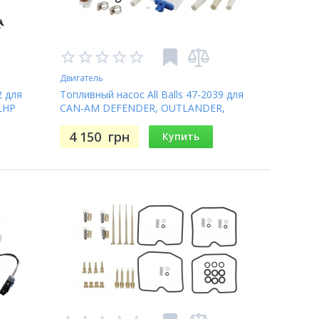
Двигатель
2 для
Топливный насос All Balls 47-2039 для
LHP
CAN-AM DEFENDER, OUTLANDER,
KING
RENEGADE, POLARIS ACE, RANGER,
SPORTSMAN, RZR
4 150
грн
Купить