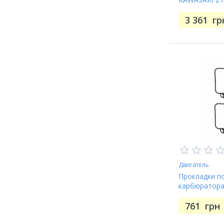
3 361
гр
Двигатель
Прокладки п
карбюратора
761
грн