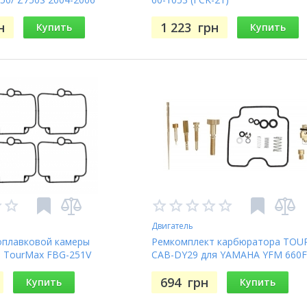
н
1 223
грн
Купить
Купить
Двигатель
оплавковой камеры
Ремкомплект карбюратора TO
 TourMax FBG-251V
CAB-DY29 для YAMAHA YFM 660F
GRIZZLY 2002-2005
694
грн
Купить
Купить