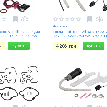
Двигатель
ос All Balls 47-2022 для
Топливный насос All Balls 47-201
50 / LTA-700 / LTA-750
HARLEY-DAVIDSON CVO ROAD, F
POLICE ROAD KING, FLHR ROAD 
н
4 206
грн
Купить
Купить