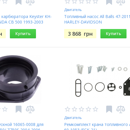
Двигатель
 карбюратора Keyster KH-
Топливный насос All Balls 47-201
NDA CB 500 1993-2003
HARLEY-DAVIDSON
н
3 868
грн
Купить
Купить
Двигатель
скной 16065-0008 для
Ремкомплект крана топливного Al
50/ Z750S 2004-2006
60-1053 (FCK-21)