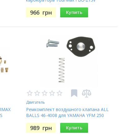
966
грн
Купить
Двигатель
URMAX
Ремкомплект воздушного клапана ALL
S
BALLS 46-4008 для YAMAHA YFM 250
RAPTOR 08-13, YFM660 GRIZZLY 02-08
989
грн
Купить