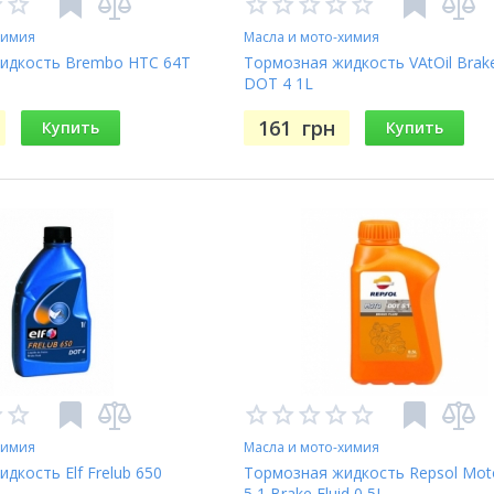
химия
Масла и мото-химия
идкость Brembo HTC 64T
Тормозная жидкость VAtOil Brake
DOT 4 1L
161
грн
Купить
Купить
химия
Масла и мото-химия
дкость Elf Frelub 650
Тормозная жидкость Repsol Mo
5,1 Brake Fluid 0,5L