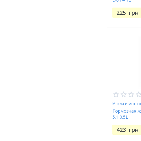
225
грн
Масла и мото-
Тормозная ж
5.1 0.5L
423
грн