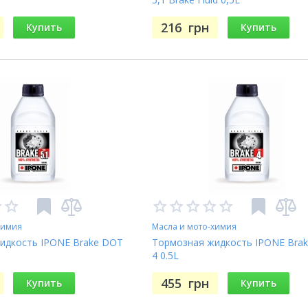
216
грн
Купить
Купить
химия
Масла и мото-химия
идкость IPONE Brake DOT
Тормозная жидкость IPONE Bra
4 0.5L
455
грн
Купить
Купить