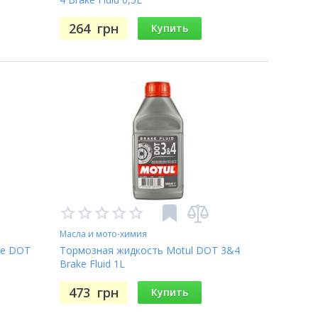
264
грн
Купить
Масла и мото-химия
ke DOT
Тормозная жидкость Motul DOT 3&4
Brake Fluid 1L
473
грн
Купить