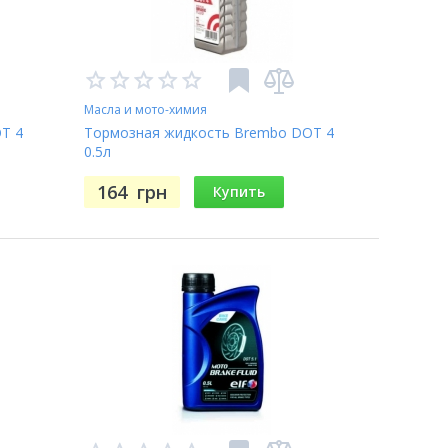
Масла и мото-химия
T 4
Тормозная жидкость Brembo DOT 4
0.5л
164
грн
Купить