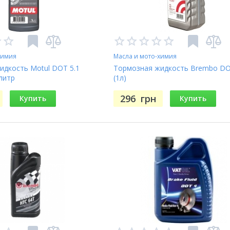
химия
Масла и мото-химия
идкость Motul DOT 5.1
Тормозная жидкость Brembo DO
 литр
(1л)
296
грн
Купить
Купить