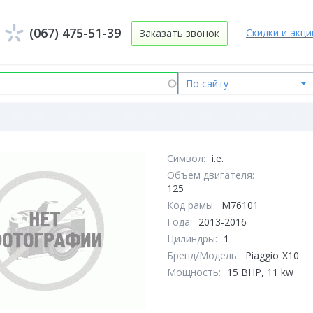
(067) 475-51-39
Скидки и акци
Заказать звонок
Символ:
i.e.
Объем двигателя:
125
Код рамы:
M76101
Года:
2013-2016
Цилиндры:
1
Бренд/Модель:
Piaggio
X10
Мощность:
15 BHP, 11 kw