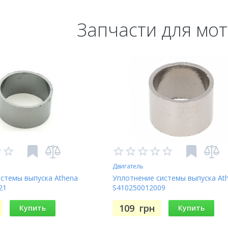
Запчасти для мо
Двигатель
истемы выпуска Athena
Уплотнение системы выпуска At
21
S410250012009
109
грн
Купить
Купить