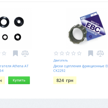
Двигатель
гателя Athena AT
Диски сцепления фрикционные 
64
CK2292
н
824
грн
Купить