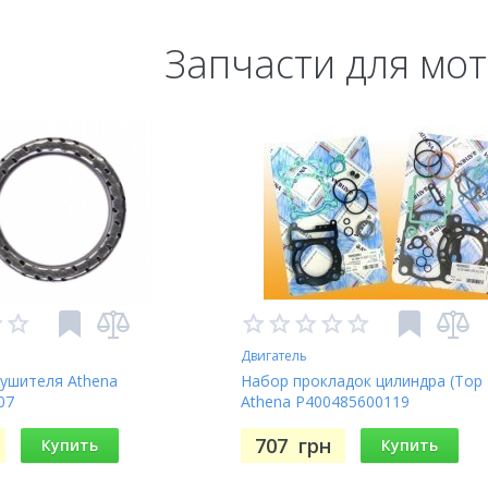
Запчасти для мо
Двигатель
лушителя Athena
Набор прокладок цилиндра (Top 
07
Athena P400485600119
707
грн
Купить
Купить