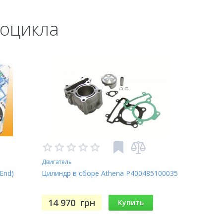
тоцикла
Двигатель
End)
Цилиндр в сборе Athena P400485100035
14 970
грн
Купить