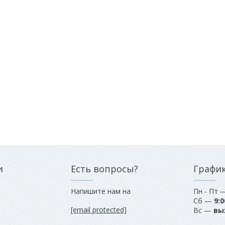
и
Есть вопросы?
Графи
Напишите нам на
Пн - Пт
Сб —
9:0
[email protected]
Вс —
вы