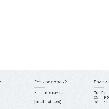
и
Есть вопросы?
Графи
Напишите нам на
Пн - Пт
Сб —
9:0
[email protected]
Вс —
вы