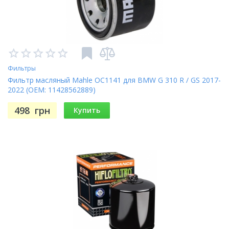
03-
FSC600 A,D Silver Wing (ABS) (FJS600)
10
09-
CBR600 RA-A
USA
10
Фильтры
Фильтр масляный Mahle OC1141 для BMW G 310 R / GS 2017-
2022 (OEM: 11428562889)
01-
CBR600 F4i
USA
06
498
грн
Купить
03-
CB600 F-3,4,5,6 Hornet
06
07-
CB600 FA-7,8 Hornet
08
CB600 S-F3 Hornet
03