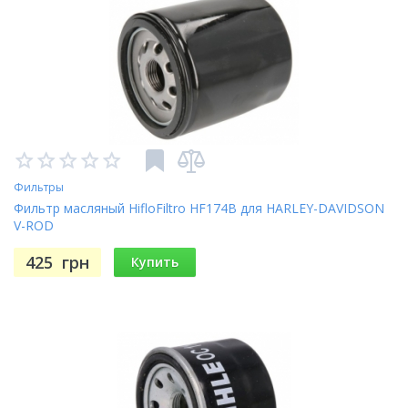
09-
FSC400 SW-T (FJS400)
10
06-
FSC400 Silver Wing (FJS400)
09
Фильтры
03-
CBR600 RR-3,4,5,6
Фильтр масляный HifloFiltro HF174B для HARLEY-DAVIDSON
06
V-ROD
425
грн
Купить
07-
CBR600 RR-7,8,9,A
10
01-
FSC600 Silver Wing (FJS600)
04