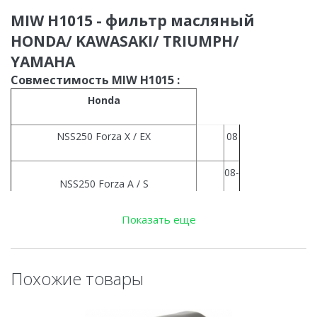
MIW H1015 - фильтр масляный
HONDA/ KAWASAKI/ TRIUMPH/
YAMAHA
Совместимость MIW H1015 :
Honda
NSS250 Forza X / EX
08
08-
NSS250 Forza A / S
10
Показать еще
08-
SH300i 8,9,A Sporty (ABS)
10
Похожие товары
07-
SH300i 7,8,9 (ABS)
09