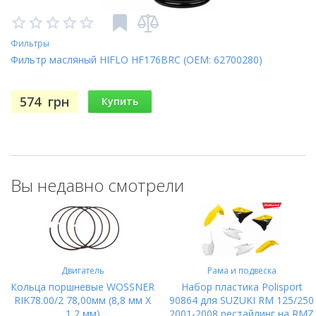
04-
CB600 F (599)
USA
07
Фильтры
Фильтр масляный HIFLO HF176BRC (OEM: 62700280)
04-
CBF600 N-4,5,6,7,8,9,A
574
грн
Купить
10
04-
CBF600 S/SA-4,5,6,7 ABS
07
Вы недавно смотрели
08-
CBF600 S/SA-8,9 ABS
09
CBF600 S/SA-A
10
Двигатель
Рама и подвеска
Кольца поршневые WOSSNER
Набор пластика Polisport
01-
RIK78.00/2 78,00мм (8,8 мм X
90864 для SUZUKI RM 125/250
CBR600 F-1,2,3,4,5,6,7
1,2 мм)
2001-2008 рестайлинг на RMZ
07