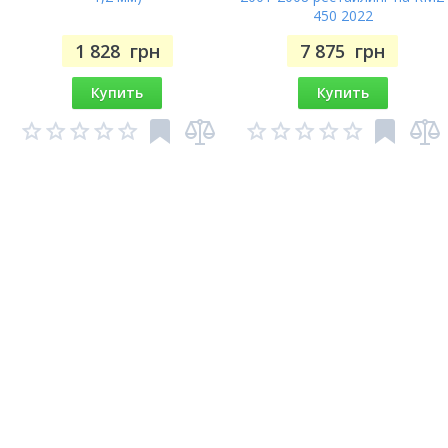
450 2022
01-
1 828
грн
7 875
грн
CBR600 FS-1,FS-2 Sport
02
Купить
Купить
XL700 V/VA-9 Transalp
09
XL700 V/VA-8 Transalp
RD13
08
NT700 V Deauville Travel (ABS)
09
NT700 VA-A Deauville (ABS)
10
NT700 V Deauville (ABS)
09
06-
NT700 V Deauville (ABS)
RC52
08