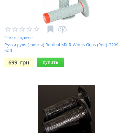
Рама и подвеска
Ручки руля (грипсы) Renthal MX R-Works Grips (Red) G209,
Soft
699
грн
Купить