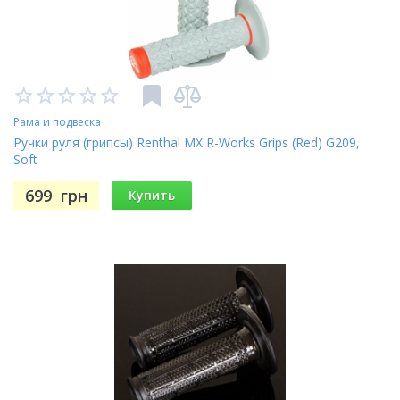
Рама и подвеска
Ручки руля (грипсы) Renthal MX R-Works Grips (Red) G209,
Soft
699
грн
Купить