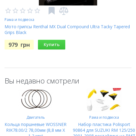
Рама и подвеска
Мото грипсы Renthal MX Dual Compound Ultra Tacky Tapered
Grips Black
979
грн
Купить
Вы недавно смотрели
Двигатель
Рама и подвеска
Кольца поршневые WOSSNER
Набор пластика Polisport
RIK78.00/2 78,00мм (8,8 мм X
90864 для SUZUKI RM 125/250
1,2 мм)
2001-2008 рестайлинг на RMZ