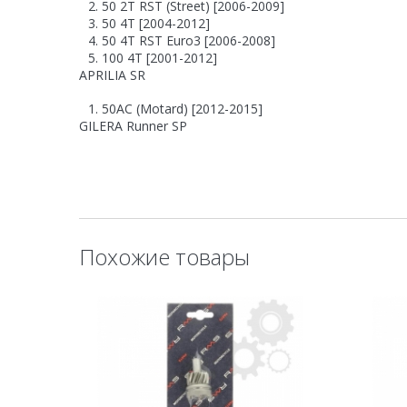
50 2T RST (Street) [2006-2009]
50 4T [2004-2012]
50 4T RST Euro3 [2006-2008]
100 4T [2001-2012]
APRILIA SR
50AC (Motard) [2012-2015]
GILERA Runner SP
50 [2008-2012]
GILERA Stalker
50 [1997-2011]
GILERA Typhoon
Похожие товары
50 [1993-1997]
50X [1998-1999]
50XR [2000-2000]
PIAGGIO/VESPA Diesis
50 [2001-2005]
PIAGGIO/VESPA ET4
50 [1999-2006]