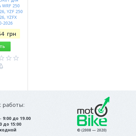
 WRF 250
26, YZF 250
26, YZFX
0-2026
54
грн
ть
к работы:
 —
9:00 до 19.00
0 до 15:00
ходной
© (2008 — 2020)