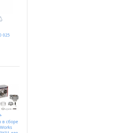
0 025
ь
 в сборе
 Works
3K01 для