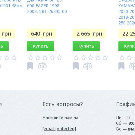
01901 48мм
600 FAZER 1998-
YAMAHA
2003, 5RT-26335-00
2020-20
2019-20
250 202
7
грн
640
грн
2 665
грн
22 2
ть
Купить
Купить
Купи
и
Есть вопросы?
Графи
Напишите нам на
Пн - Пт
Сб —
9:0
[email protected]
Вс —
вы