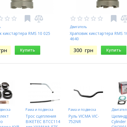
ь
Двигатель
к кикстартера RMS 10 025
Храповик кикстартера RMS 1
4640
грн
300
грн
Купить
Купить
двеска
Рама и подвеска
Рама и подвеска
Двигател
лект
Трос сцепления
Руль VICMA VIC-
Цилиндр
го
BIKETEC BTCC114
752NR
Cylinder
атора KYB
для YAMAHA FZS
CW2001