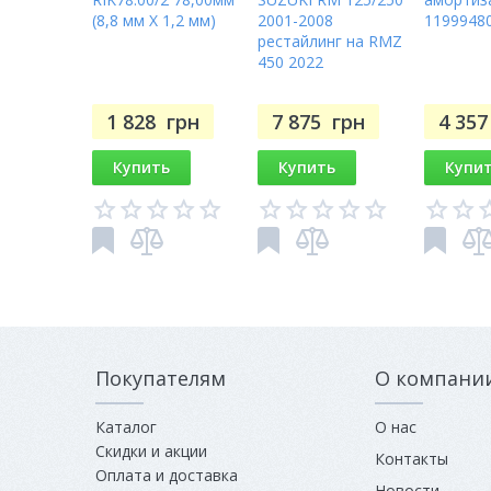
PIAGGIO/VESPA Typhoon
(8,8 мм X 1,2 мм)
2001-2008
1199948
рестайлинг на RMZ
50 (Kat Aria) [2001-2010]
450 2022
50 2T euro2 [2010-2012]
50 2T euro3 [2011-2011]
PIAGGIO/VESPA Zip
1 828
грн
7 875
грн
4 35
50 [1992-2010]
Купить
Купить
Купи
50 2T [2000-2013]
50SP (EU2) [2006-2013]
Покупателям
О компани
Каталог
О нас
Скидки и акции
Контакты
Оплата и доставка
Новости