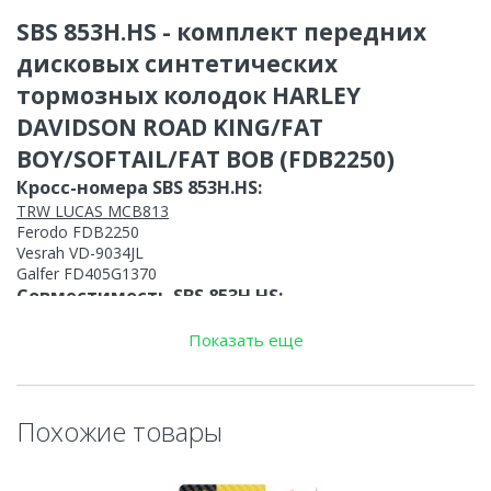
SBS 853H.HS - комплект передних
дисковых синтетических
тормозных колодок HARLEY
DAVIDSON ROAD KING/FAT
BOY/SOFTAIL/FAT BOB (FDB2250)
Кросс-номера SBS 853H.HS:
TRW LUCAS MCB813
Ferodo FDB2250
Vesrah VD-9034JL
Galfer FD405G1370
Совместимость SBS 853H.HS:
HARLEY DAVIDSON FLSTC Heritage Softail Classic 2007-2007
Показать еще
HARLEY DAVIDSON FLSTC Heritage Softail Classic 2008-2014
HARLEY DAVIDSON FLSTC Heritage Softail Classic 2015-2015
HARLEY DAVIDSON FLSTF Fat Boy 2007-2007
HARLEY DAVIDSON FLSTF Fat Boy 2008-2014
HARLEY DAVIDSON FLSTFB Fat Boy Special/Lo -2014
Похожие товары
HARLEY DAVIDSON FLSTFB ANV Fat Boy Lo 110th Ann. Ed.
2013-2013
HARLEY DAVIDSON FLSTFB Fat Boy Special/Lo 2015-