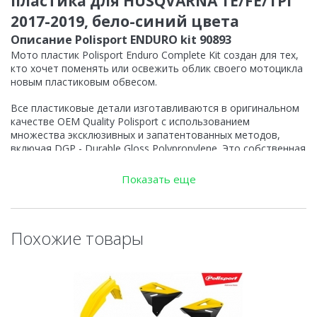
пластика для HUSQVARNA TE/FE/TPI
2017-2019, бело-синий цвета
Описание Polisport ENDURO kit 90893
Мото пластик Polisport Enduro Complete Kit создан для тех,
кто хочет поменять или освежить облик своего мотоцикла
новым пластиковым обвесом.
Все пластиковые детали изготавливаются в оригинальном
качестве OEM Quality Polisport с использованием
множества эксклюзивных и запатентованных методов,
включая DGP - Durable Gloss Polypropylene. Это собственная
полимерная технология, которая сочетает в себя самые
высокие показатели износостойкости материала и его
Показать еще
эластичности, сохраняя при этом превосходную степень
блеска поверхности и яркости цвета.
Новые разработанные технологии, в сочетании с нашим
Похожие товары
многолетним опытом работы в качестве поставщиков OEM
для многих из крупнейших европейских производителей
мотоциклов, делает Вам неограниченный выбор сменного
пластика!
Особенности Polisport Kit 90893: