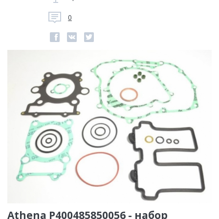
0
Athena P400485850056 - набор