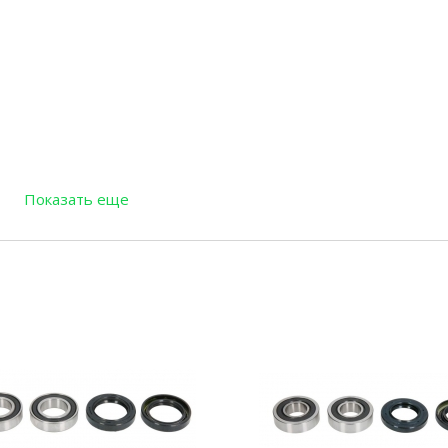
Показать еще
3306-30306-00 (933063030600), 93306-30317-00 (933063031700),
022802200),