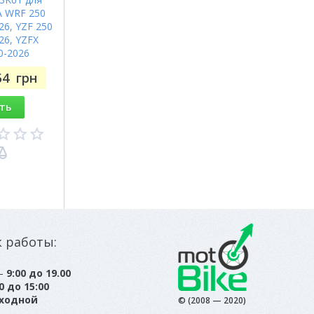
 WRF 250
26, YZF 250
26, YZFX
0-2026
54
грн
ть
к работы:
 —
9:00 до 19.00
0 до 15:00
ходной
© (2008 — 2020)