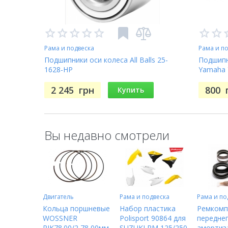
Рама и подвеска
Рама и п
Подшипники оси колеса All Balls 25-
Подшипн
1628-HP
Yamaha Y
426F/ W
2 245
грн
WBK-31
800
Купить
Вы недавно смотрели
Двигатель
Рама и подвеска
Рама и по
Кольца поршневые
Набор пластика
Ремкомп
WOSSNER
Polisport 90864 для
передне
RIK78.00/2 78,00мм
SUZUKI RM 125/250
амортиз