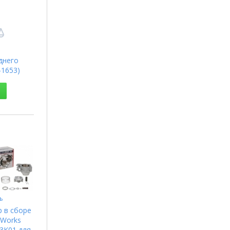
днего
-1653)
ь
 в сборе
 Works
3K01 для