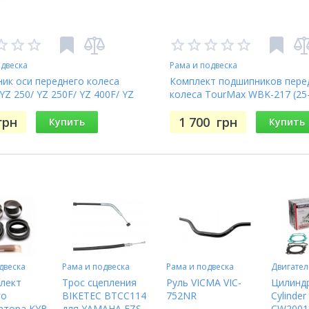
одвеска
Рама и подвеска
ик оси переднего колеса
Комплект подшипников пере
Z 250/ YZ 250F/ YZ 400F/ YZ
колеса TourMax WBK-217 (25
R 450F/ YZ 450F (TOURMAX
9)
грн
1 700
грн
Купить
Купить
двеска
Рама и подвеска
Рама и подвеска
Двигател
лект
Трос сцепления
Руль VICMA VIC-
Цилиндр
го
BIKETEC BTCC114
752NR
Cylinder
атора KYB
для YAMAHA FZS
CW2001