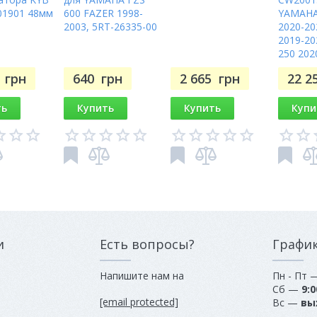
01901 48мм
600 FAZER 1998-
YAMAHA
2003, 5RT-26335-00
2020-20
2019-20
250 202
7
грн
640
грн
2 665
грн
22 2
ть
Купить
Купить
Купи
и
Есть вопросы?
Графи
Напишите нам на
Пн - Пт
Сб —
9:0
[email protected]
Вс —
вы