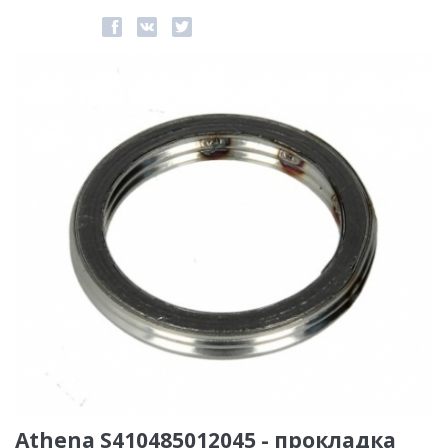
Athena S410485012045 - прокладка