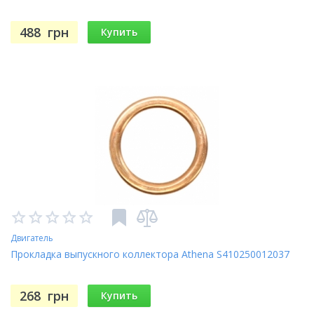
488
грн
Купить
Двигатель
Прокладка выпускного коллектора Athena S410250012037
268
грн
Купить