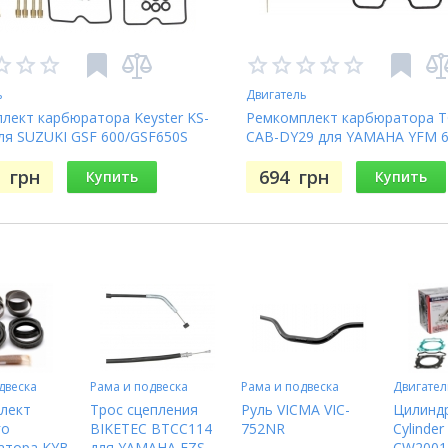
ь
Двигатель
лект карбюратора Keyster KS-
Ремкомплект карбюратора 
ля SUZUKI GSF 600/GSF650S
CAB-DY29 для YAMAHA YFM 
2000-2004
GRIZZLY 2002-2005
9
грн
694
грн
Купить
Купить
двеска
Рама и подвеска
Рама и подвеска
Двигател
лект
Трос сцепления
Руль VICMA VIC-
Цилиндр
го
BIKETEC BTCC114
752NR
Cylinder
атора KYB
для YAMAHA FZS
CW2001