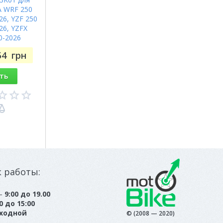
 WRF 250
26, YZF 250
26, YZFX
0-2026
54
грн
ть
к работы:
 —
9:00 до 19.00
0 до 15:00
ходной
© (2008 — 2020)