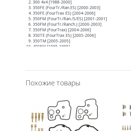
300 4x4 [1988-2000]
350FE (FourTr./Ran.ES) [2000-2003]
350FE (FourTrax ES) [2004-2006]
350FM (FourTr./Ran./S/ES) [2001-2001]
350FM (FourTr./Ranch.) [2000-2003]
350FM (FourTrax) [2004-2006]
350TE (FourTrax ES) [2005-2006]
350TM [2005-2005]
400FW [1995-1995]
400FW (FourTr.Forem.) [2000-2002]
450ES (Fourtrax Foreman) [1998-2003]
450FE (Foreman ES) [2002-2004]
450FM (Foreman) [2002-2004]
Похожие товары