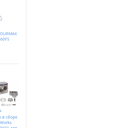
TOURMAX
660FS
ь
 в сборе
 Works
3K01 для