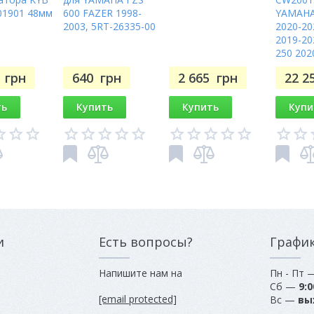
01901 48мм
600 FAZER 1998-
YAMAHA
2003, 5RT-26335-00
2020-20
2019-20
250 202
7
грн
640
грн
2 665
грн
22 2
ть
Купить
Купить
Купи
и
Есть вопросы?
Графи
Напишите нам на
Пн - Пт
Сб —
9:0
[email protected]
Вс —
вы