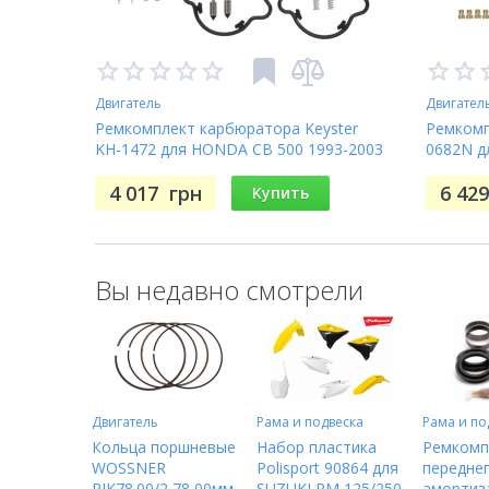
Двигатель
Двигател
Ремкомплект карбюратора Keyster
Ремкомп
KH-1472 для HONDA CB 500 1993-2003
0682N д
BANDIT 
4 017
грн
6 42
Купить
Вы недавно смотрели
Двигатель
Рама и подвеска
Рама и по
Кольца поршневые
Набор пластика
Ремкомп
WOSSNER
Polisport 90864 для
передне
RIK78.00/2 78,00мм
SUZUKI RM 125/250
амортиз