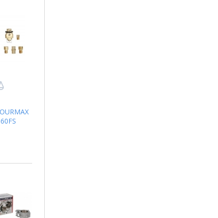
TOURMAX
660FS