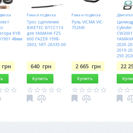
двеска
Рама и подвеска
Рама и подвеска
Двигател
лект
Трос сцепления
Руль VICMA VIC-
Цилиндр
го
BIKETEC BTCC114
752NR
Cylinder
атора KYB
для YAMAHA FZS
CW2001
01901 48мм
600 FAZER 1998-
YAMAHA
2003, 5RT-26335-00
2020-20
2019-20
250 202
7
грн
640
грн
2 665
грн
22 2
ть
Купить
Купить
Купи