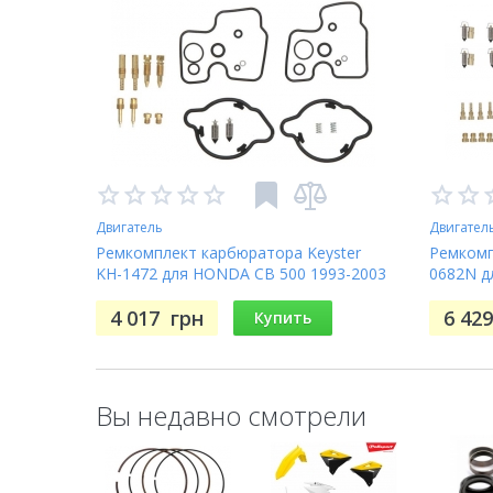
Двигатель
Двигател
Ремкомплект карбюратора Keyster
Ремкомп
KH-1472 для HONDA CB 500 1993-2003
0682N д
BANDIT 
4 017
грн
6 42
Купить
Вы недавно смотрели