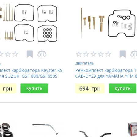
ь
Двигатель
лект карбюратора Keyster KS-
Ремкомплект карбюратора 
ля SUZUKI GSF 600/GSF650S
CAB-DY29 для YAMAHA YFM 
2000-2004
GRIZZLY 2002-2005
9
грн
694
грн
Купить
Купить