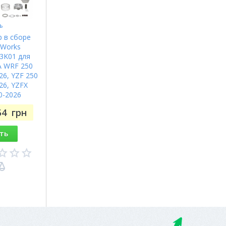
ь
 в сборе
 Works
3K01 для
 WRF 250
26, YZF 250
26, YZFX
0-2026
54
грн
ть