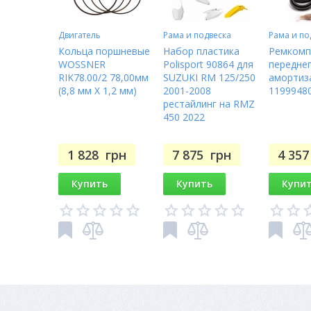
Двигатель
Рама и подвеска
Рама и по
Кольца поршневые
Набор пластика
Ремкомп
WOSSNER
Polisport 90864 для
передне
RIK78.00/2 78,00мм
SUZUKI RM 125/250
амортиз
(8,8 мм X 1,2 мм)
2001-2008
1199948
рестайлинг на RMZ
450 2022
1 828
грн
7 875
грн
4 35
Купить
Купить
Купи