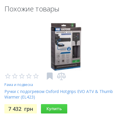
Похожие товары
Литая схема проводки является одновременно прочной
и сдержанной
Цельная конструкция обеспечивает непревзойденную
производительность и надежность
Дизайн ручек подходит к большинству квадроциклов, и
при возможности могут быть обрезаны.
Водонепроницаемый блок переключения режимов
поставляется в комплекте с монтажным кронштейном.
Мягкая, и ультра цепкая резина обеспечивает
отличное сцепление. Прочная резина отлично
Рама и подвеска
поглощает вибрации и при этом обеспечивает хороший
Ручки с подогревом Oxford Hotgrips EVO ATV & Thumb
уровень сцепления..
Warmer (EL423)
7 432
грн
Купить