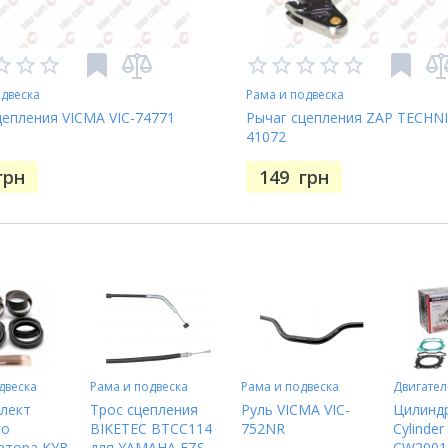
одвеска
Рама и подвеска
цепления VICMA VIC-74771
Рычаг сцепления ZAP TECHNI
41072
грн
149
грн
двеска
Рама и подвеска
Рама и подвеска
Двигател
лект
Трос сцепления
Руль VICMA VIC-
Цилиндр
го
BIKETEC BTCC114
752NR
Cylinder
атора KYB
для YAMAHA FZS
CW2001