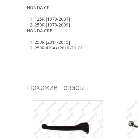
HONDA CR
125R [1979-2007]
250R [1978-2009]
HONDA CRF
250R [2011-2015]
250R (USA) [2010-2010]
250R-B [2011-2011]
250X [2007-2015]
450R [2011-2015]
450R-B [2011-2011]
450X [2007-2015]
Похожие товары