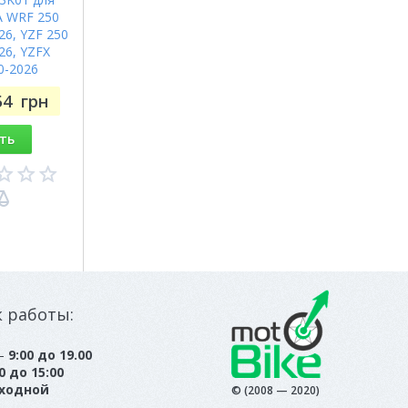
 WRF 250
26, YZF 250
26, YZFX
0-2026
54
грн
ть
к работы:
 —
9:00 до 19.00
0 до 15:00
ходной
© (2008 — 2020)