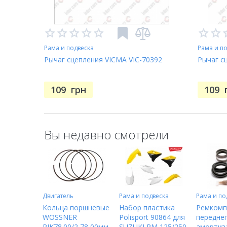
Рама и подвеска
Рама и п
Рычаг сцепления VICMA VIC-70392
Рычаг с
109
грн
109
Вы недавно смотрели
Двигатель
Рама и подвеска
Рама и по
Кольца поршневые
Набор пластика
Ремкомп
WOSSNER
Polisport 90864 для
передне
RIK78.00/2 78,00мм
SUZUKI RM 125/250
амортиз