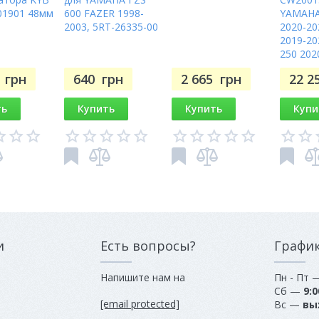
01901 48мм
600 FAZER 1998-
YAMAHA
2003, 5RT-26335-00
2020-20
2019-20
250 202
7
грн
640
грн
2 665
грн
22 2
ть
Купить
Купить
Купи
и
Есть вопросы?
Графи
Напишите нам на
Пн - Пт
Сб —
9:0
[email protected]
Вс —
вы