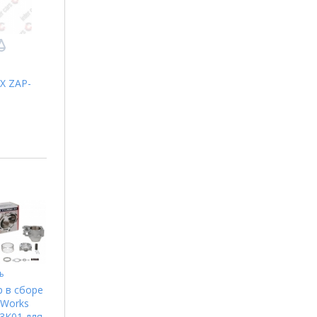
X ZAP-
ь
 в сборе
 Works
3K01 для