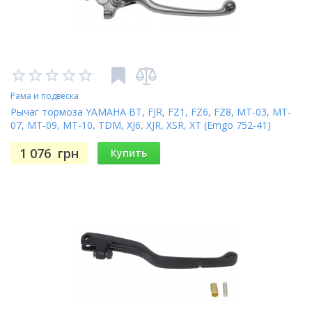
F 650GS Dakar (93-03)
G 650 Xcountry (07-)
G 650 Xchallenge (07-)
G 650 Xmoto (07-)
Рама и подвеска
Рычаг тормоза YAMAHA BT, FJR, FZ1, FZ6, FZ8, MT-03, MT-
07, MT-09, MT-10, TDM, XJ6, XJR, XSR, XT (Emgo 752-41)
1 076
грн
Купить