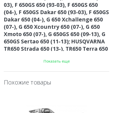
03), F 650GS 650 (93-03), F 650GS 650
(04-), F 650GS Dakar 650 (93-03), F 650GS
Dakar 650 (04-), G 650 Xchallenge 650
(07-), G 650 Xcountry 650 (07-), G 650
Xmoto 650 (07-), G 650GS 650 (09-13), G
650GS Sertao 650 (11-13); HUSQVARNA
TR650 Strada 650 (13-), TR650 Terra 650
(13-)
Показать еще
Совместимость VICMA VIC-73602:
F 650 (93-03)
F 650CS (93-03)
Похожие товары
F 650GS (04-)
F 650GS (93-03)
F 650GS Dakar (04-)