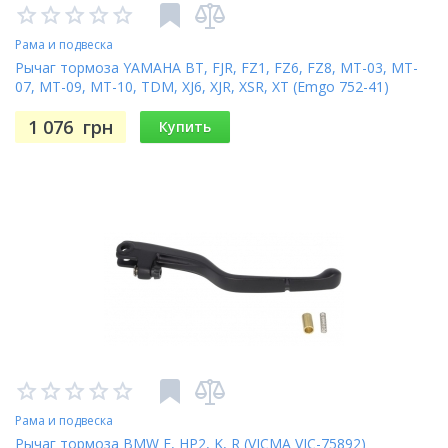
Рама и подвеска
Рычаг тормоза YAMAHA BT, FJR, FZ1, FZ6, FZ8, MT-03, MT-
07, MT-09, MT-10, TDM, XJ6, XJR, XSR, XT (Emgo 752-41)
1 076
грн
Купить
Рама и подвеска
Рычаг тормоза BMW F, HP2, K, R (VICMA VIC-75892)