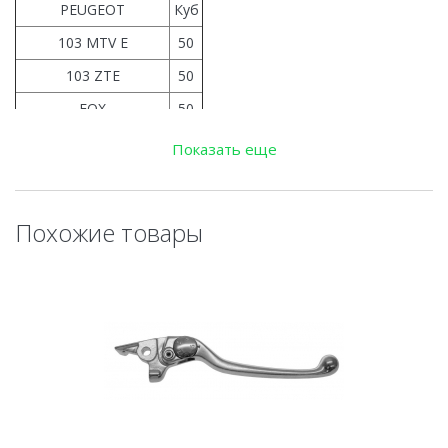
PEUGEOT
Куб
103 MTV E
50
103 ZTE
50
FOX
50
Rapido 50
50
Показать еще
ST
50
STL
50
Похожие товары
STL2
50
STL3
50
VOG S2
50