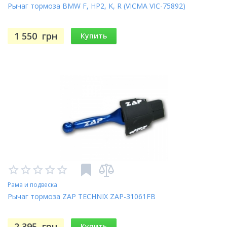
Рычаг тормоза BMW F, HP2, K, R (VICMA VIC-75892)
125 [1991-1997]
1 550
грн
Купить
Рама и подвеска
Рычаг тормоза ZAP TECHNIX ZAP-31061FB
2 395
грн
Купить