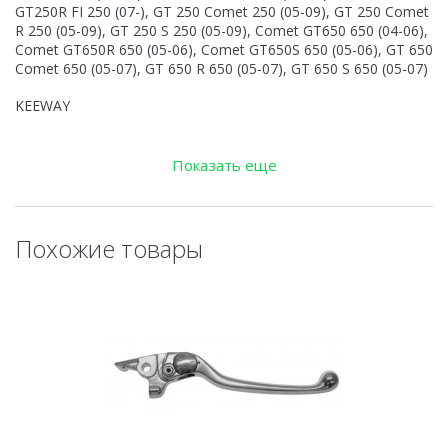
GT250R FI 250 (07-), GT 250 Comet 250 (05-09), GT 250 Comet
R 250 (05-09), GT 250 S 250 (05-09), Comet GT650 650 (04-06),
Comet GT650R 650 (05-06), Comet GT650S 650 (05-06), GT 650
Comet 650 (05-07), GT 650 R 650 (05-07), GT 650 S 650 (05-07)
KEEWAY
Speed 125 (06-08), Speed 150 (06-08)
Показать еще
PEUGEOT
X-Fight AC (Hengtong) 50
Похожие товары
SUZUKI
GN 125 (82-96), DR R 650 (91-94), DR R 650 (90-93), DR RE 650
(94-95), DR RS 650 (90-91), DR RS 650 (85-88), DR RSE 650 (91-
93), DR SE 650 (96-97), DR 750 (88-89), DR 750 750 (88-89), DR
Big S 800 (91-94)
Совместимость:
HYOSUNG GT