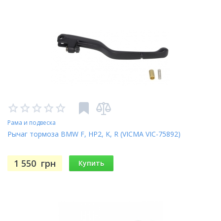
Рама и подвеска
Рычаг тормоза BMW F, HP2, K, R (VICMA VIC-75892)
1 550
грн
Купить