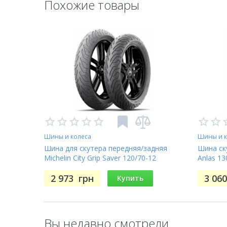
Похожие товары
Шины и колеса
Шины и к
Шина для скутера передняя/задняя
Шина ск
Michelin City Grip Saver 120/70-12
Anlas 13
500) 60
2 973
грн
3 06
Купить
Вы недавно смотрели