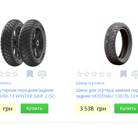
олеса
Шины и колеса
утерная передняя/задняя
Шина для скутера зимняя пе
0/60-13 WINTER GRIP 2 (SC-
задняя HEIDENAU 120/70-13 
P M+S TL
SNOWTEX M+S 53P TL
0
грн
3 538
грн
Купить
Купить