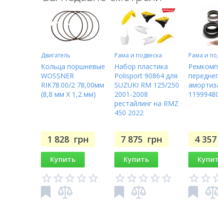
Двигатель
Рама и подвеска
Рама и по
Кольца поршневые
Набор пластика
Ремкомп
WOSSNER
Polisport 90864 для
передне
RIK78.00/2 78,00мм
SUZUKI RM 125/250
амортиз
(8,8 мм X 1,2 мм)
2001-2008
1199948
рестайлинг на RMZ
450 2022
1 828
грн
7 875
грн
4 35
Купить
Купить
Купи