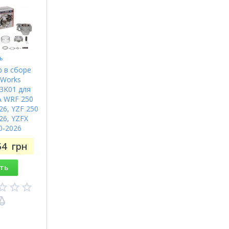
ь
 в сборе
 Works
3K01 для
 WRF 250
26, YZF 250
26, YZFX
0-2026
54
грн
ть