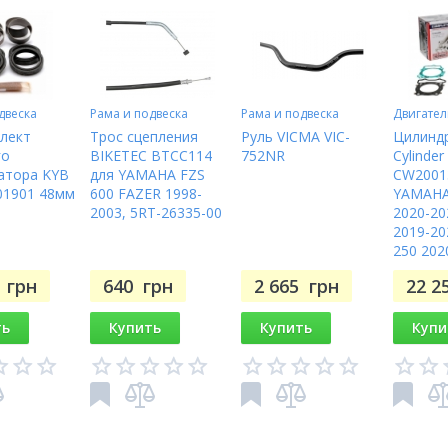
двеска
Рама и подвеска
Рама и подвеска
Двигател
лект
Трос сцепления
Руль VICMA VIC-
Цилиндр
го
BIKETEC BTCC114
752NR
Cylinder
атора KYB
для YAMAHA FZS
CW2001
01901 48мм
600 FAZER 1998-
YAMAHA
2003, 5RT-26335-00
2020-20
2019-20
250 202
7
грн
640
грн
2 665
грн
22 2
ть
Купить
Купить
Купи