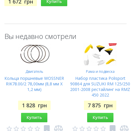
1 672
грн
Купить
YPVS
072101
077000
Yamaha RD 350 LC
31K-
31K-
1JF
31K
1985
YPVS
077101
085000
Yamaha RD 350 LC
31K-
31K-
Вы недавно смотрели
1JG
31K
1985
YPVS
085101
088000
3CK-
3CK-
Yamaha TDR 250
3CK1
3CK
1988
000101
006000
3CK-
3CK-
Двигатель
Рама и подвеска
Yamaha TDR 250
3CK1
3CK
1989
Кольца поршневые WOSSNER
Набор пластика Polisport
000101
006000
RIK78.00/2 78,00мм (8,8 мм X
90864 для SUZUKI RM 125/250
1,2 мм)
2001-2008 рестайлинг на RMZ
450 2022
1 828
грн
7 875
грн
Купить
Купить