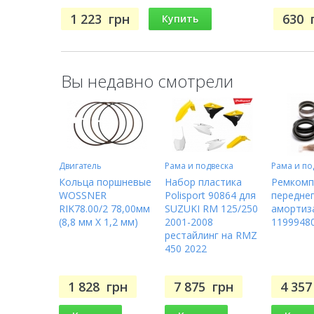
FCK-57)
1 223
грн
630
Купить
Вы недавно смотрели
Двигатель
Рама и подвеска
Рама и по
Кольца поршневые
Набор пластика
Ремкомп
WOSSNER
Polisport 90864 для
передне
RIK78.00/2 78,00мм
SUZUKI RM 125/250
амортиз
(8,8 мм X 1,2 мм)
2001-2008
1199948
рестайлинг на RMZ
450 2022
1 828
грн
7 875
грн
4 35