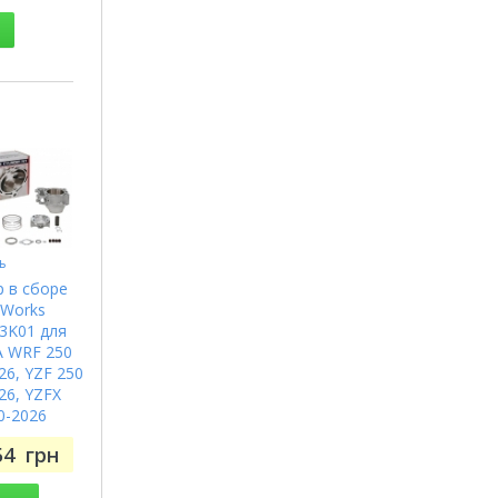
ь
 в сборе
 Works
3K01 для
 WRF 250
26, YZF 250
26, YZFX
0-2026
54
грн