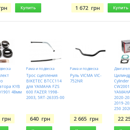
грн
1 672
грн
Купить
Купить
двеска
Рама и подвеска
Рама и подвеска
Двигател
лект
Трос сцепления
Руль VICMA VIC-
Цилиндр
го
BIKETEC BTCC114
752NR
Cylinder
атора KYB
для YAMAHA FZS
CW2001
01901 48мм
600 FAZER 1998-
YAMAHA
2003, 5RT-26335-00
2020-20
2019-20
250 202
7
грн
640
грн
2 665
грн
22 2