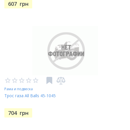
607
грн
Рама и подвеска
Трос газа All Balls 45-1045
704
грн