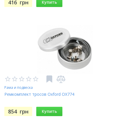
416
грн
Купить
Рама и подвеска
Ремкомплект тросов Oxford OX774
854
грн
Купить