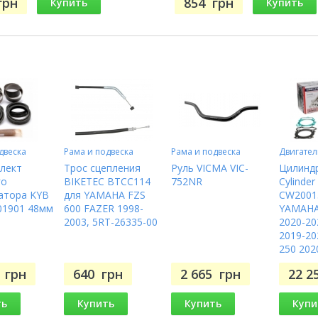
грн
854
грн
Купить
Купить
двеска
Рама и подвеска
Рама и подвеска
Двигател
лект
Трос сцепления
Руль VICMA VIC-
Цилиндр
го
BIKETEC BTCC114
752NR
Cylinder
атора KYB
для YAMAHA FZS
CW2001
01901 48мм
600 FAZER 1998-
YAMAHA
2003, 5RT-26335-00
2020-20
2019-20
250 202
7
грн
640
грн
2 665
грн
22 2
ть
Купить
Купить
Купи