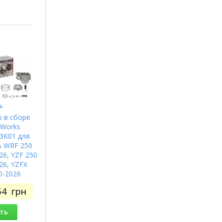
ь
 в сборе
 Works
3K01 для
 WRF 250
26, YZF 250
26, YZFX
0-2026
54
грн
ть