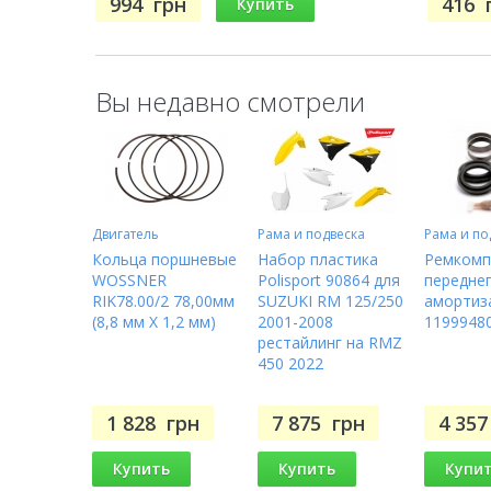
994
грн
416
Купить
Вы недавно смотрели
Двигатель
Рама и подвеска
Рама и по
Кольца поршневые
Набор пластика
Ремкомп
WOSSNER
Polisport 90864 для
передне
RIK78.00/2 78,00мм
SUZUKI RM 125/250
амортиз
(8,8 мм X 1,2 мм)
2001-2008
1199948
рестайлинг на RMZ
450 2022
1 828
грн
7 875
грн
4 35
Купить
Купить
Купи