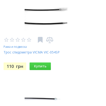
Рама и подвеска
Трос спидометра VICMA VIC-054SP
110
грн
Купить