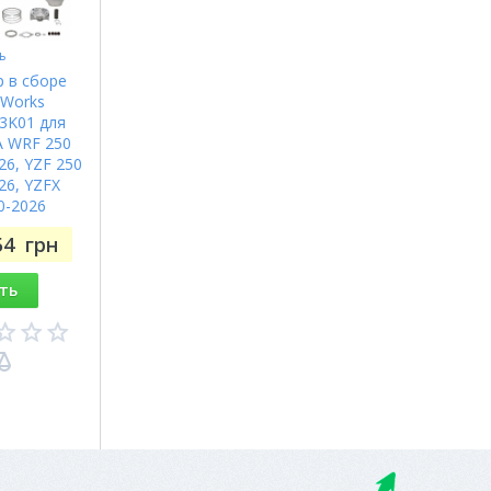
ь
 в сборе
 Works
3K01 для
 WRF 250
26, YZF 250
26, YZFX
0-2026
54
грн
ть