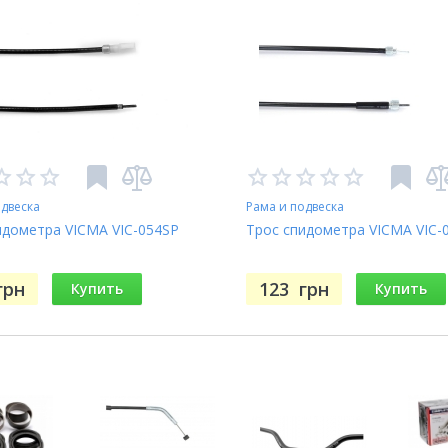
одвеска
Рама и подвеска
идометра VICMA VIC-054SP
Трос спидометра VICMA VIC-
грн
123
грн
Купить
Купить