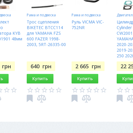
двеска
Рама и подвеска
Рама и подвеска
Двигател
лект
Трос сцепления
Руль VICMA VIC-
Цилиндр
го
BIKETEC BTCC114
752NR
Cylinder
атора KYB
для YAMAHA FZS
CW2001
01901 48мм
600 FAZER 1998-
YAMAHA
2003, 5RT-26335-00
2020-20
2019-20
250 202
7
грн
640
грн
2 665
грн
22 2
ть
Купить
Купить
Купи