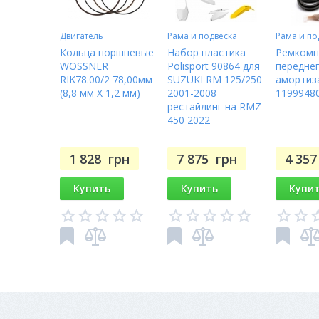
Двигатель
Рама и подвеска
Рама и по
Кольца поршневые
Набор пластика
Ремкомп
WOSSNER
Polisport 90864 для
передне
RIK78.00/2 78,00мм
SUZUKI RM 125/250
амортиз
(8,8 мм X 1,2 мм)
2001-2008
1199948
рестайлинг на RMZ
450 2022
1 828
грн
7 875
грн
4 35
Купить
Купить
Купи