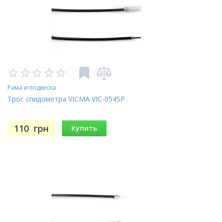
Рама и подвеска
Трос спидометра VICMA VIC-054SP
110
грн
Купить