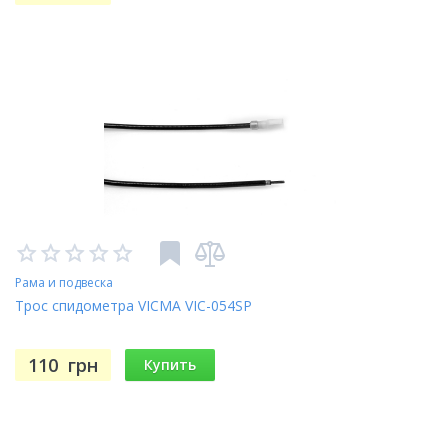
Рама и подвеска
Трос спидометра VICMA VIC-054SP
110
грн
Купить