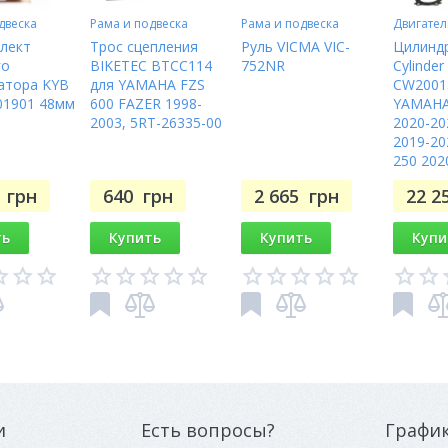
двеска
Рама и подвеска
Рама и подвеска
Двигател
лект
Трос сцепления
Руль VICMA VIC-
Цилиндр
го
BIKETEC BTCC114
752NR
Cylinder
атора KYB
для YAMAHA FZS
CW2001
01901 48мм
600 FAZER 1998-
YAMAHA
2003, 5RT-26335-00
2020-20
2019-20
250 202
7
грн
640
грн
2 665
грн
22 2
ть
Купить
Купить
Купи
и
Есть вопросы?
Графи