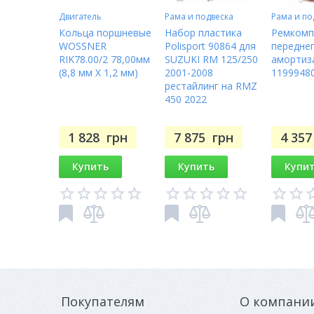
Двигатель
Рама и подвеска
Рама и по
Кольца поршневые
Набор пластика
Ремкомп
WOSSNER
Polisport 90864 для
передне
RIK78.00/2 78,00мм
SUZUKI RM 125/250
амортиз
(8,8 мм X 1,2 мм)
2001-2008
1199948
рестайлинг на RMZ
450 2022
1 828
грн
7 875
грн
4 35
Купить
Купить
Купи
Покупателям
О компани