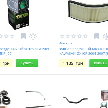
Фильтры
воздушный HifloFiltro HFA1509
Фильтр воздушный MIW K218
MKP-J00)
KAWASAKI ZX10R 2004-2007 (
3
грн
1 105
грн
Купить
Купить