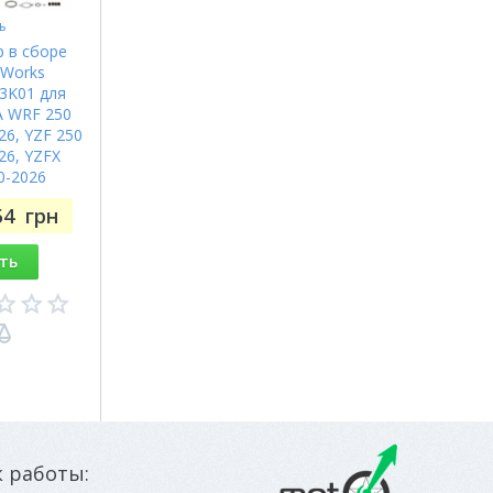
ь
 в сборе
 Works
3K01 для
 WRF 250
26, YZF 250
26, YZFX
0-2026
54
грн
ть
к работы: