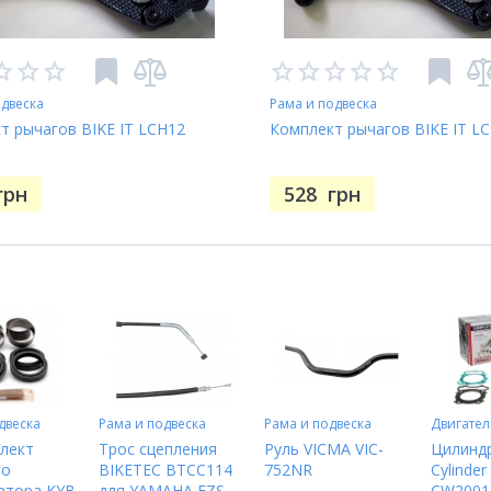
одвеска
Рама и подвеска
т рычагов BIKE IT LCH12
Комплект рычагов BIKE IT L
грн
528
грн
двеска
Рама и подвеска
Рама и подвеска
Двигател
лект
Трос сцепления
Руль VICMA VIC-
Цилиндр
го
BIKETEC BTCC114
752NR
Cylinder
атора KYB
для YAMAHA FZS
CW2001