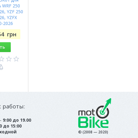
 WRF 250
26, YZF 250
26, YZFX
0-2026
54
грн
ть
к работы:
 —
9:00 до 19.00
0 до 15:00
ходной
© (2008 — 2020)