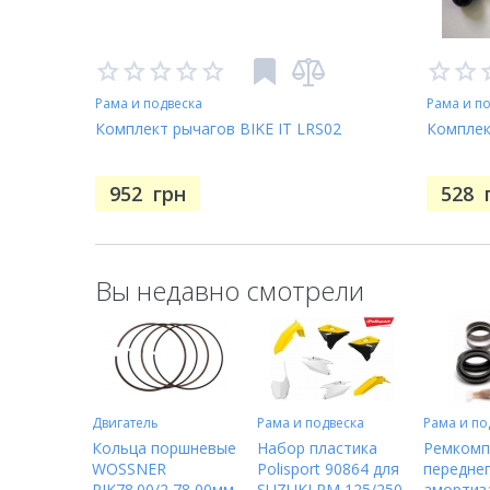
Рама и подвеска
Рама и п
Комплект рычагов BIKE IT LRS02
Комплек
952
грн
528
Вы недавно смотрели
Двигатель
Рама и подвеска
Рама и по
Кольца поршневые
Набор пластика
Ремкомп
WOSSNER
Polisport 90864 для
передне
RIK78.00/2 78,00мм
SUZUKI RM 125/250
амортиз