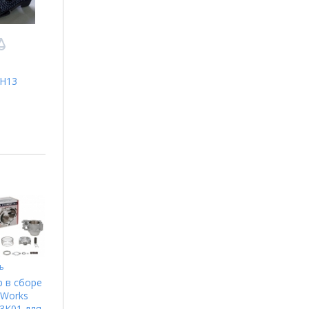
CH13
ь
 в сборе
 Works
3K01 для