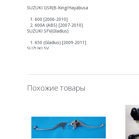
SUZUKI GSR(B-King/Hayabusa
600 [2006-2010]
600A (ABS) [2007-2010]
SUZUKI SFV(Gladius)
650 (Gladius) [2009-2011]
SUZUKI SV
650 [2004-2012]
650SA (ABS) [2008-2010]
SUZUKI TL
1000S [1997-2000]
Похожие товары