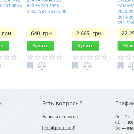
01901 48мм
600 FAZER 1998-
YAMAHA
2003, 5RT-26335-00
2020-20
2019-20
250 202
7
грн
640
грн
2 665
грн
22 2
ть
Купить
Купить
Купи
и
Есть вопросы?
Графи
Напишите нам на
Пн - Пт
Сб —
9:0
[email protected]
Вс —
вы